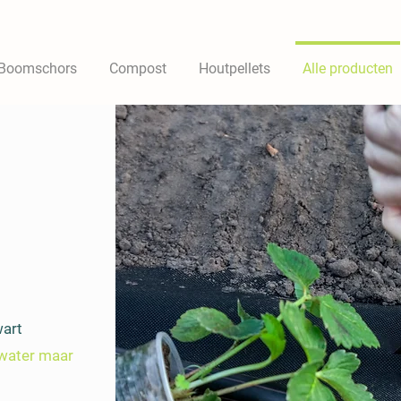
Boomschors
Compost
Houtpellets
Alle producten
wart
water maar