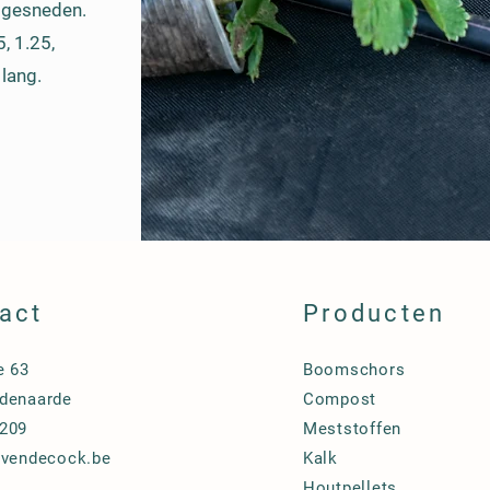
t gesneden.
, 1.25,
 lang.
act
Producten
e 63
Boomschors
denaarde
Compost
209
Meststoffen
evendecock.be
Kalk
Houtpellets