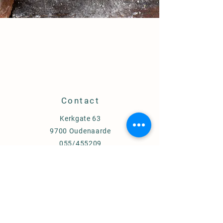
Contact
Kerkgate 63
9700 Oudenaarde
055/455209
info@lievendecock.be
Producten
Boomschors
Compost