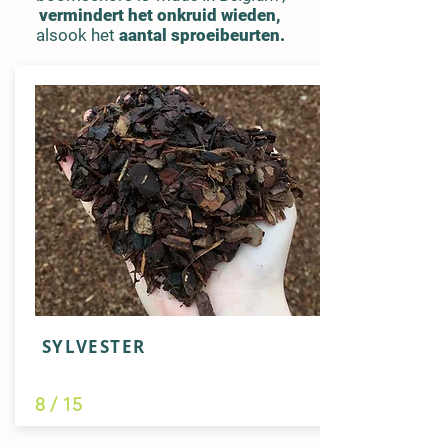
vermindert het onkruid wieden,
alsook het
aantal sproeibeurten.
SYLVESTER
8 / 15